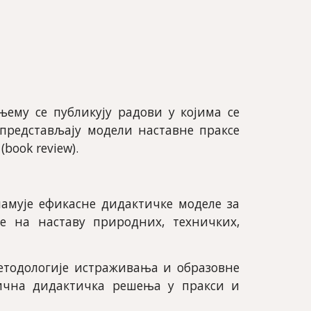
ему се публикују радови у којима се
е представљају модели наставне праксе
book review).
ламује ефикасне дидактичке моделе за
е на наставу природних, техничких,
етодологије истраживања и образовне
тична дидактичка решења у пракси и