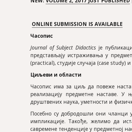
NEW: 
VOLUME 2, 2017 JUST PUBLISHED
ONLINE SUBMISSION IS AVAILABLE
Часопис
Journal of Subject Didactics
је публикаци
представљају истраживања у предметно
(practical), студије случаја (case stud
Циљеви и области
Часопис има за циљ да повеже настав
реализацију предметне наставе. У 
друштвених наука, уметности и физич
Посебно су добродошли они чланци у
импликације. Такође, желимо да ис
савремене тенденције у предметној на