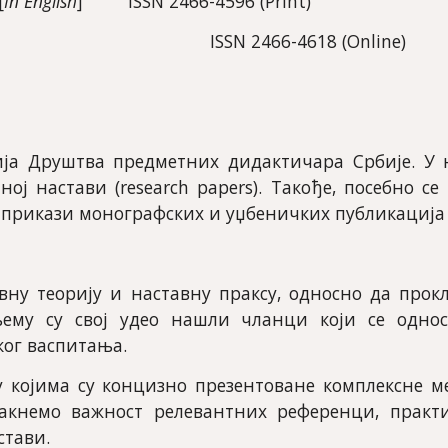
[
In English
]         ISSN 2466-4596 (Print)
                                                                                                               ISSN 2466-4618 (Online)
ја Друштва предметних дидактичара Србије. У њ
ј настави (research papers). Такође, посебно с
y) и прикази монографских и уџбеничких публикација (
ну теорију и наставну праксу, односно да прок
њему су свој удео нашли чланци који се однос
ког васпитања.
 којима су концизно презентоване комплексне м
такнемо важност релевантних референци, прак
стави.