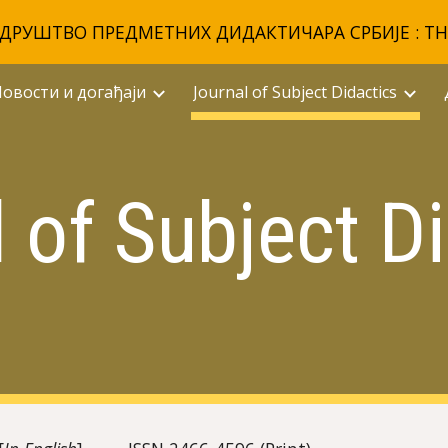
: ДРУШТВО ПРЕДМЕТНИХ ДИДАКТИЧАРА СРБИЈЕ : THE 
ip to main content
Skip to navigat
овости и догађаји
Journal of Subject Didactics
 of Subject D